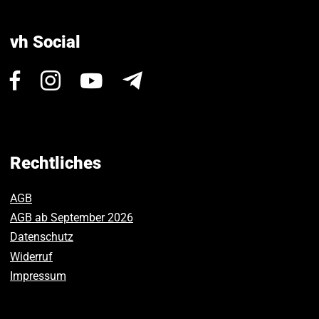
vh Social
Besuchen
Besuchen
Besuchen
Newsletter
Sie
Sie
Sie
uns
uns
uns
auf
auf
auf
Facebook.
Instagram.
Youtube.
Rechtliches
AGB
AGB ab September 2026
Datenschutz
Widerruf
Impressum