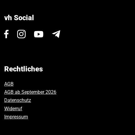
vh Social
Besuchen
Besuchen
Besuchen
Newsletter
Sie
Sie
Sie
uns
uns
uns
auf
auf
auf
Facebook.
Instagram.
Youtube.
Rechtliches
AGB
AGB ab September 2026
Datenschutz
Widerruf
Impressum