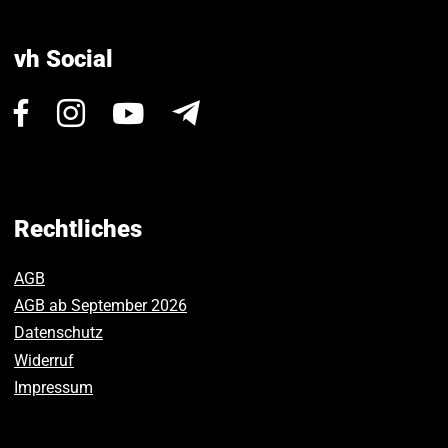
vh Social
Besuchen
Besuchen
Besuchen
Newsletter
Sie
Sie
Sie
uns
uns
uns
auf
auf
auf
Facebook.
Instagram.
Youtube.
Rechtliches
AGB
AGB ab September 2026
Datenschutz
Widerruf
Impressum