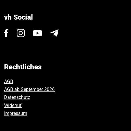
vh Social
Besuchen
Besuchen
Besuchen
Newsletter
Sie
Sie
Sie
uns
uns
uns
auf
auf
auf
Facebook.
Instagram.
Youtube.
Rechtliches
AGB
AGB ab September 2026
Datenschutz
Widerruf
Impressum