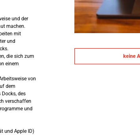
weise und der
aut machen.
beiten mit
ter und
cks.
keine 
en, die sich zum
on einem
Arbeitsweise von
auf dem
s Docks, des
ch verschaffen
 Programme und
t und Apple ID)