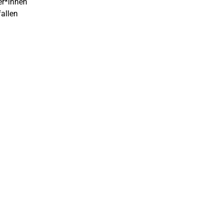
er*innen
allen