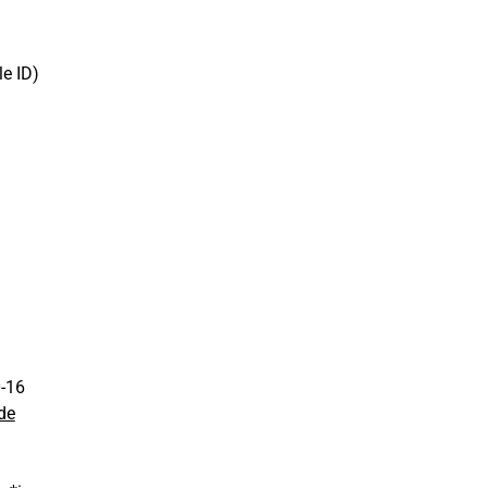
e ID)
0-16
de