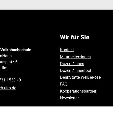
Wir für Sie
 Volkshochschule
Kontakt
inHaus
Mitarbeiter*innen
usplatz 5
Dozent*innen
Ulm
Dozent*innentool
DenkStätte WeißeRose
731 1530 ‑ 0
FAQ
vh-ulm
.
de
Kooperationspartner
Newsletter