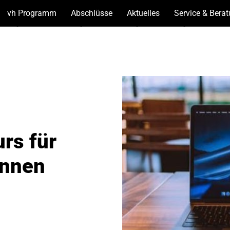
vh Programm
(Unterseiten
Abschlüsse
(Unterseiten
Aktuelles
(Unterseiten
Service & Bera
anzeigen)
anzeigen)
anzeigen)
rs für
innen