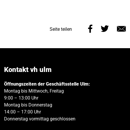
Diese
Diese
Seite teilen
Seite
Seite
E
auf
auf
M
Facebook
Twitt
teilen
teilen
Kontakt vh ulm
Öffnungszeiten der Geschäftsstelle Ulm:
Montag bis Mittwoch, Freitag
9:00 – 13:00 Uhr
Montag bis Donnerstag
14:00 – 17:00 Uhr
Donnerstag vormittag geschlossen