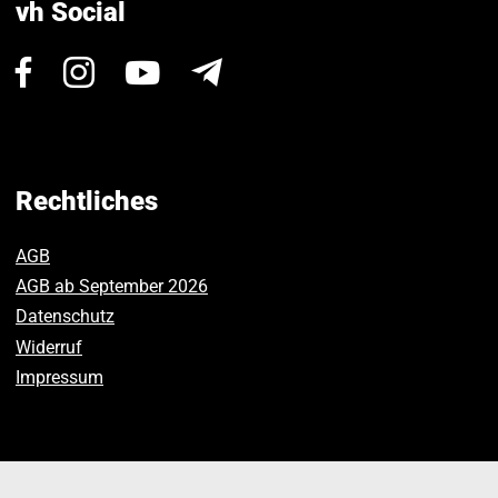
vh Social
Besuchen
Besuchen
Besuchen
Newsletter
Sie
Sie
Sie
uns
uns
uns
auf
auf
auf
Facebook.
Instagram.
Youtube.
Rechtliches
AGB
AGB ab September 2026
Datenschutz
Widerruf
Impressum