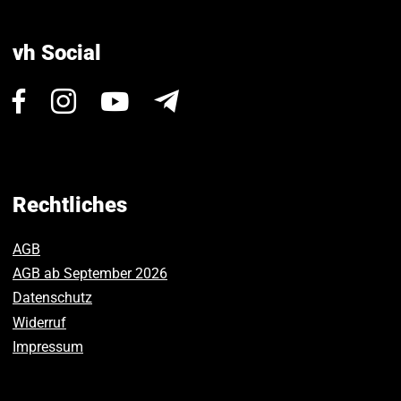
vh Social
Besuchen
Besuchen
Besuchen
Newsletter
Sie
Sie
Sie
uns
uns
uns
auf
auf
auf
Facebook.
Instagram.
Youtube.
Rechtliches
AGB
AGB ab September 2026
Datenschutz
Widerruf
Impressum