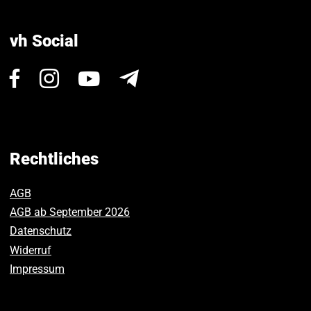
vh Social
Besuchen
Besuchen
Besuchen
Newsletter
Sie
Sie
Sie
uns
uns
uns
auf
auf
auf
Facebook.
Instagram.
Youtube.
Rechtliches
AGB
AGB ab September 2026
Datenschutz
Widerruf
Impressum