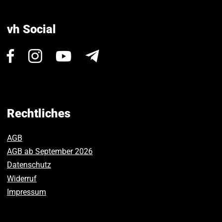
vh Social
Besuchen
Besuchen
Besuchen
Newsletter
Sie
Sie
Sie
uns
uns
uns
auf
auf
auf
Facebook.
Instagram.
Youtube.
Rechtliches
AGB
AGB ab September 2026
Datenschutz
Widerruf
Impressum