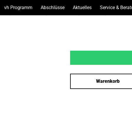
vh Programm
(Unterseiten
Abschlüsse
(Unterseiten
Aktuelles
(Unterseiten
Service & Bera
anzeigen)
anzeigen)
anzeigen)
Warenkorb