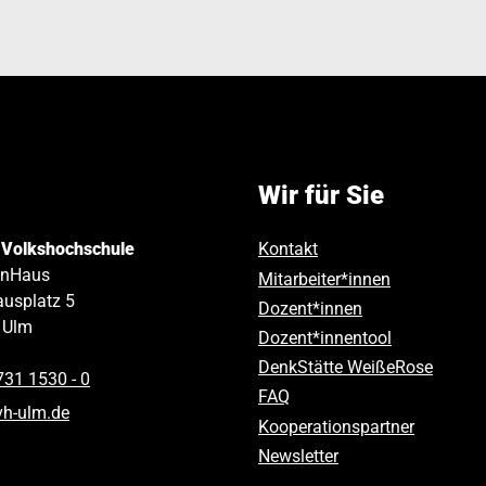
Wir für Sie
 Volkshochschule
Kontakt
inHaus
Mitarbeiter*innen
usplatz 5
Dozent*innen
Ulm
Dozent*innentool
DenkStätte WeißeRose
731 1530 ‑ 0
FAQ
vh-ulm
.
de
Kooperationspartner
Newsletter