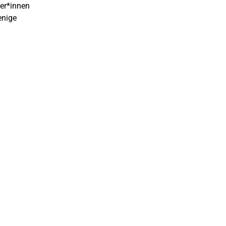
mer*innen
enige