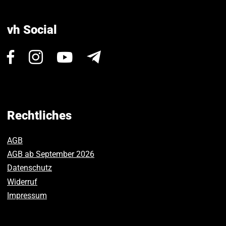
vh Social
Besuchen
Besuchen
Besuchen
Newsletter
Sie
Sie
Sie
uns
uns
uns
auf
auf
auf
Facebook.
Instagram.
Youtube.
Rechtliches
AGB
AGB ab September 2026
Datenschutz
Widerruf
Impressum