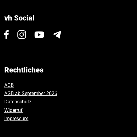
vh Social
Besuchen
Besuchen
Besuchen
Newsletter
Sie
Sie
Sie
uns
uns
uns
auf
auf
auf
Facebook.
Instagram.
Youtube.
Rechtliches
AGB
AGB ab September 2026
Datenschutz
Widerruf
Impressum