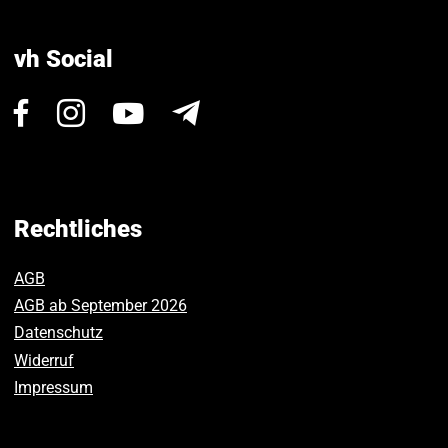
vh Social
Besuchen
Besuchen
Besuchen
Newsletter
Sie
Sie
Sie
uns
uns
uns
auf
auf
auf
Facebook.
Instagram.
Youtube.
Rechtliches
AGB
AGB ab September 2026
Datenschutz
Widerruf
Impressum