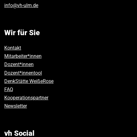
info
@
vh-ulm
.
de
Wir für Sie
Kontakt
Mitarbeiter*innen
Dozent*innen
Dozent*innentool
DenkStätte WeißeRose
FAQ
Kooperationspartner
Newsletter
vh Social