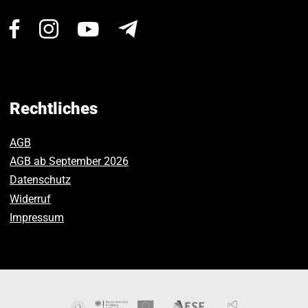
Besuchen
Besuchen
Besuchen
Newsletter
Sie
Sie
Sie
uns
uns
uns
auf
auf
auf
Facebook.
Instagram.
Youtube.
Rechtliches
AGB
AGB ab September 2026
Datenschutz
Widerruf
Impressum