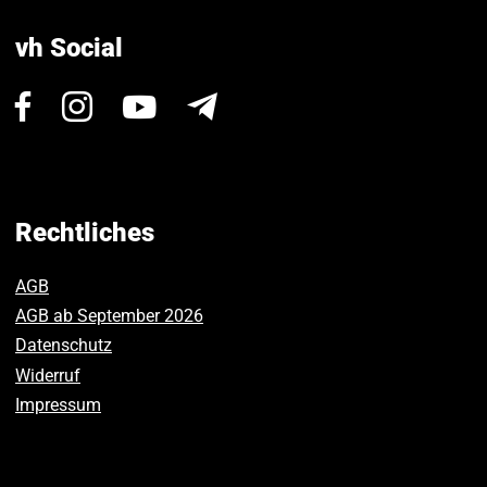
vh Social
Besuchen
Besuchen
Besuchen
Newsletter
Sie
Sie
Sie
uns
uns
uns
auf
auf
auf
Facebook.
Instagram.
Youtube.
Rechtliches
AGB
AGB ab September 2026
Datenschutz
Widerruf
Impressum