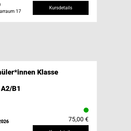
)
Kursdetails
narraum 17
hüler*innen Klasse
 A2/B1
75,00 €
2026