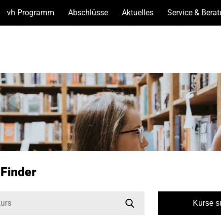
vh Programm
(Unterseiten
Abschlüsse
(Unterseiten
Aktuelles
(Unterseiten
Service & Bera
anzeigen)
anzeigen)
anzeigen)
-Finder
Kurse 