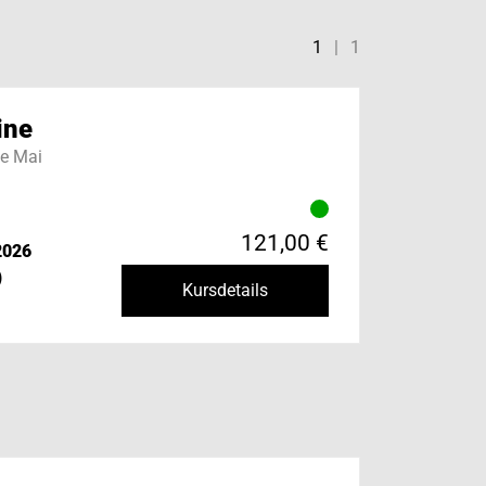
1
|
1
ine
e Mai
121,00 €
2026
)
Kursdetails