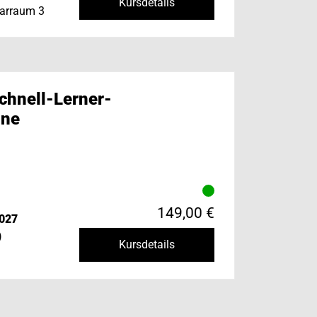
Kursdetails
narraum 3
chnell-Lerner-
ine
149,00 €
2027
)
Kursdetails