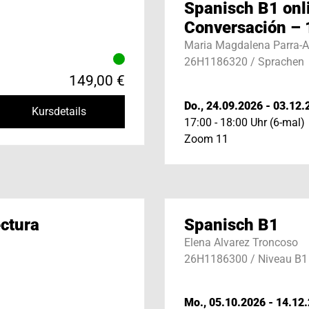
Spanisch B1 onl
Conversación – 
Maria Magdalena Parra-Al
26H1186320 / Sprachen
149,00 €
Do., 24.09.2026 - 03.12.
Kursdetails
17:00 - 18:00 Uhr (6-mal)
Zoom 11
ctura
Spanisch B1
Elena Alvarez Troncoso
26H1186300 / Niveau B1
Mo., 05.10.2026 - 14.12