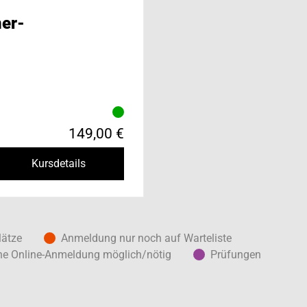
ner-
149,00 €
Kursdetails
lätze
Anmeldung nur noch auf Warteliste
ne Online-Anmeldung möglich/nötig
Prüfungen