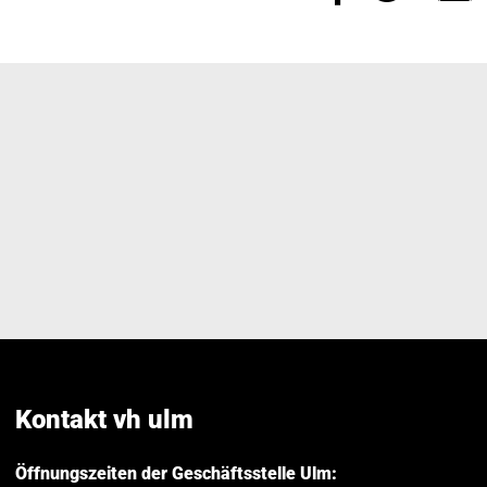
Seite
Seite
E
auf
auf
M
Facebook
Twitt
teilen
teilen
Kontakt vh ulm
Öffnungszeiten der Geschäftsstelle Ulm: