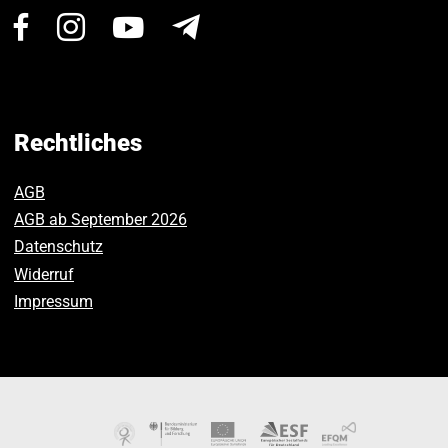
Besuchen
Besuchen
Besuchen
Newsletter
Sie
Sie
Sie
uns
uns
uns
auf
auf
auf
Facebook.
Instagram.
Youtube.
Rechtliches
AGB
AGB ab September 2026
Datenschutz
Widerruf
Impressum