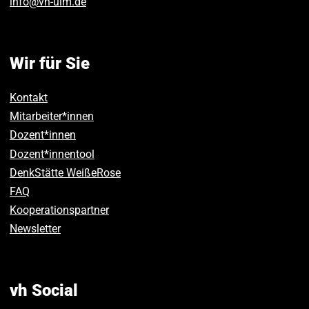
info
@
vh-ulm
.
de
Wir für Sie
Kontakt
Mitarbeiter*innen
Dozent*innen
Dozent*innentool
DenkStätte WeißeRose
FAQ
Kooperationspartner
Newsletter
vh Social