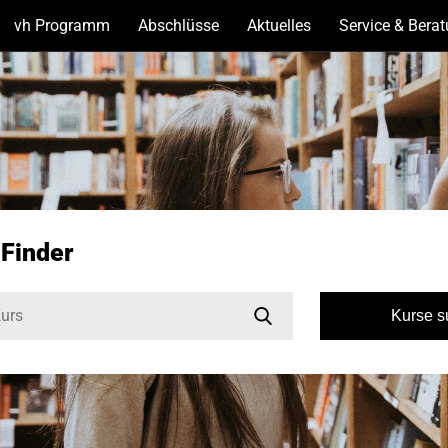
vh Programm
(Unterseiten
Abschlüsse
(Unterseiten
Aktuelles
(Unterseiten
Service & Bera
anzeigen)
anzeigen)
anzeigen)
-Finder
Kurse 