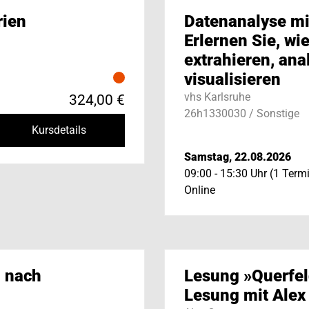
rien
Datenanalyse mi
Erlernen Sie, wi
extrahieren, ana
visualisieren
vhs Karlsruhe
324,00 €
26h1330030 / Sonstige
Kursdetails
Samstag, 22.08.2026
09:00 - 15:30 Uhr (1 Term
Online
 nach
Lesung »Querfel
Lesung mit Alex