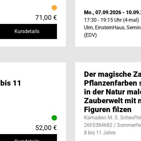
Mo., 07.09.2026 - 10.09
71,00 €
17:30 - 19:15 Uhr (4-mal)
Ulm, EinsteinHaus, Semi
Kursdetails
(EDV)
Der magische Z
 bis 11
Pflanzenfarben s
in der Natur mal
Zauberwelt mit
Figuren filzen
Kamadevi M. S. Scheuffe
26F0384682 / Sommerfer
52,00 €
8 bis 11 Jahre