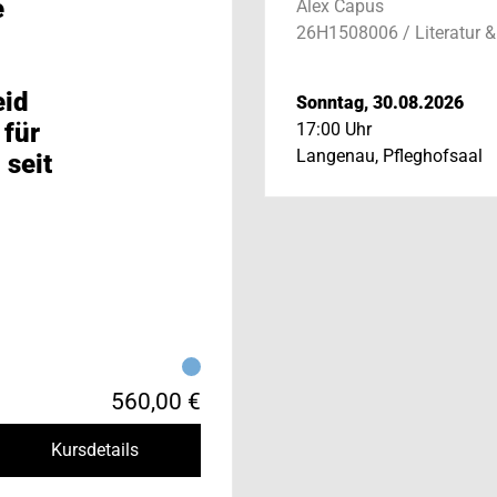
e
Alex Capus
26H1508006 / Literatur &
eid
Sonntag, 30.08.2026
 für
17:00 Uhr
Langenau, Pfleghofsaal
 seit
560,00 €
Kursdetails