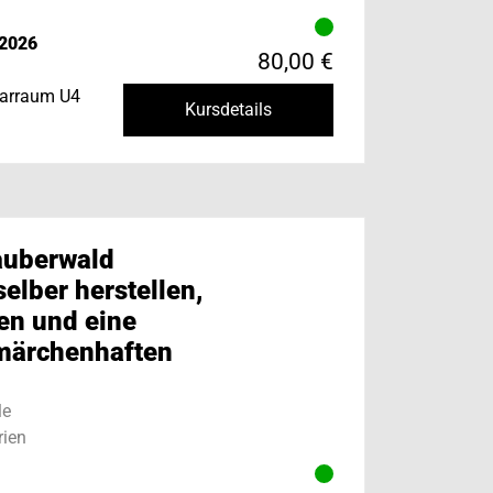
.2026
80,00 €
narraum U4
Kursdetails
auberwald
elber herstellen,
en und eine
 märchenhaften
le
ien