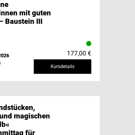
ine
innen mit guten
 Baustein III
177,00 €
2026
)
Kursdetails
ndstücken,
 und magischen
lb«
mittag für