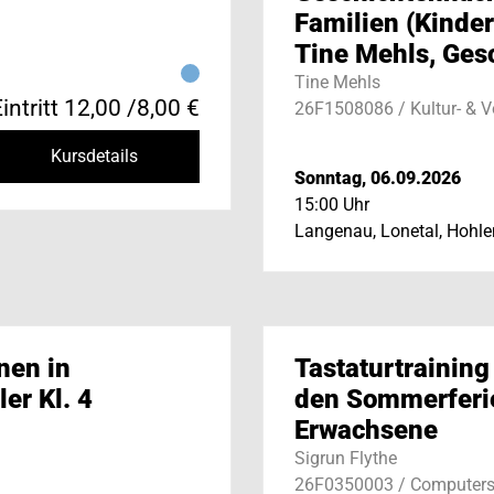
Familien (Kinder
Tine Mehls, Ges
Tine Mehls
intritt 12,00 /8,00 €
26F1508086 / Kultur- & 
Kursdetails
Sonntag, 06.09.2026
15:00 Uhr
Langenau, Lonetal, Hohle
nen in
Tastaturtraining
er Kl. 4
den Sommerferie
Erwachsene
Sigrun Flythe
26F0350003 / Computers