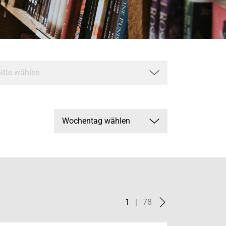
1
|
78