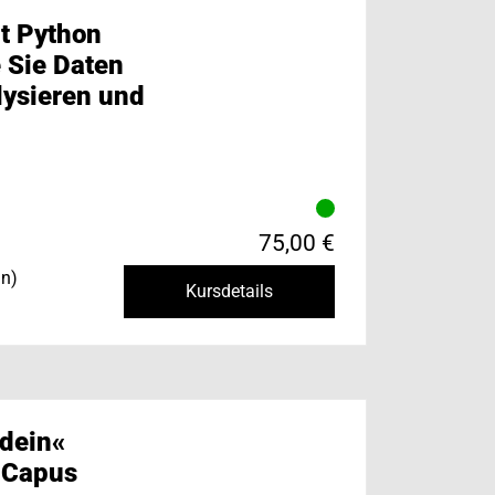
t Python
e Sie Daten
lysieren und
75,00 €
in)
Kursdetails
dein«
 Capus