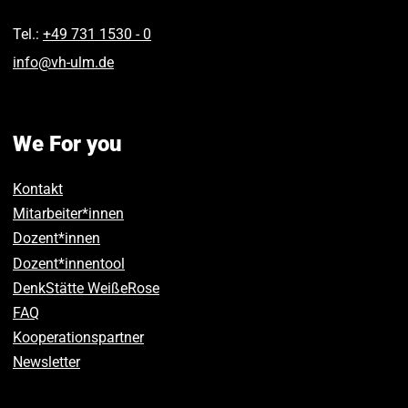
Tel.:
+49 731 1530 ‑ 0
info
@
vh-ulm
.
de
We For you
Kontakt
Mitarbeiter*innen
Dozent*innen
Dozent*innentool
DenkStätte WeißeRose
FAQ
Kooperationspartner
Newsletter