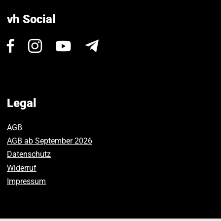
vh Social
Visit
Visit
Visit
Newsletter
us
us
us
on
on
on
Facebook.
Instagram.
Youtube.
Legal
AGB
AGB ab September 2026
Datenschutz
Widerruf
Impressum