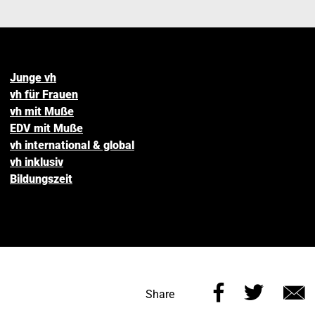
Junge vh
vh für Frauen
vh mit Muße
EDV mit Muße
vh international & global
vh inklusiv
Bildungszeit
Share
Share
Share
this
this
v