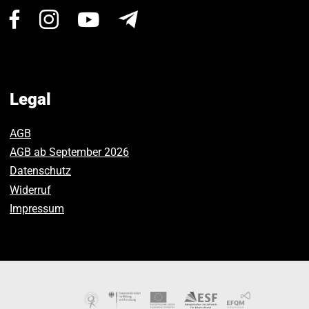
Visit
Visit
Visit
Newsletter
us
us
us
on
on
on
Facebook.
Instagram.
Youtube.
Legal
AGB
AGB ab September 2026
Datenschutz
Widerruf
Impressum