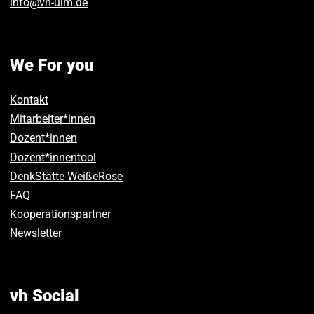
info
@
vh-ulm
.
de
We For you
Kontakt
Mitarbeiter*innen
Dozent*innen
Dozent*innentool
DenkStätte WeißeRose
FAQ
Kooperationspartner
Newsletter
vh Social