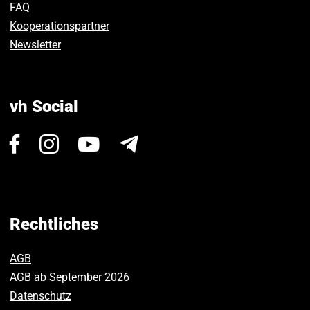
FAQ
Kooperationspartner
Newsletter
vh Social
Besuchen
Besuchen
Besuchen
Newsletter
Sie
Sie
Sie
uns
uns
uns
auf
auf
auf
Facebook.
Instagram.
Youtube.
Rechtliches
AGB
AGB ab September 2026
Datenschutz