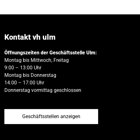
Seite
Seite
E
auf
auf
M
Facebook
Twitt
teilen
teilen
Kontakt vh ulm
Öffnungszeiten der Geschäftsstelle Ulm:
Montag bis Mittwoch, Freitag
9:00 – 13:00 Uhr
Montag bis Donnerstag
14:00 – 17:00 Uhr
Donnerstag vormittag geschlossen
Geschäftsstellen anzeigen