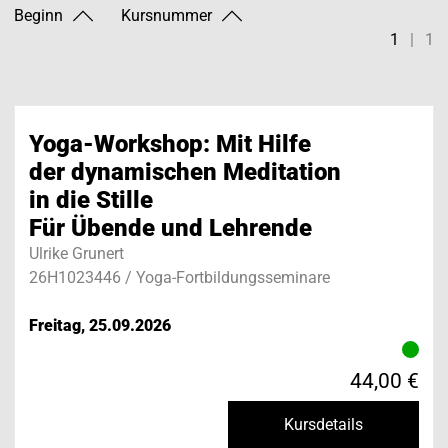
Beginn
Kursnummer
1
|
1
Yoga-Workshop: Mit Hilfe
der dynamischen Meditation
in die Stille
Für Übende und Lehrende
Ulrike Grunert
26H1023446 / Yoga-Fortbildungsseminare
Freitag, 25.09.2026
44,00 €
Kursdetails