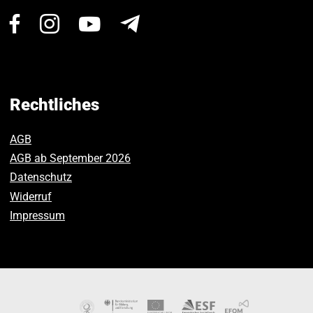
Besuchen
Besuchen
Besuchen
Newsletter
Sie
Sie
Sie
uns
uns
uns
auf
auf
auf
Facebook.
Instagram.
Youtube.
Rechtliches
AGB
AGB ab September 2026
Datenschutz
Widerruf
Impressum