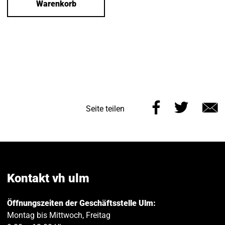
Warenkorb
Diese
Diese
Seite teilen
Seite
Seite
E
auf
auf
M
Facebook
Twitt
teilen
teilen
Kontakt vh ulm
Öffnungszeiten der Geschäftsstelle Ulm:
Montag bis Mittwoch, Freitag