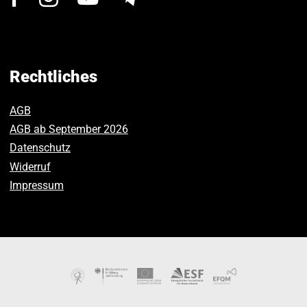
Sie
Sie
Sie
uns
uns
uns
auf
auf
auf
Facebook.
Instagram.
Youtube.
Rechtliches
AGB
AGB ab September 2026
Datenschutz
Widerruf
Impressum