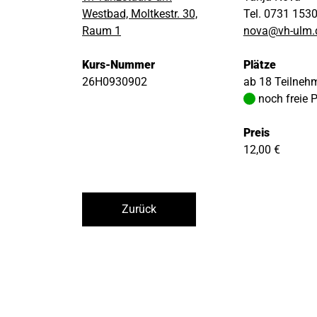
Westbad, Moltkestr. 30,
Tel. 0731 153
Raum 1
nova@vh-ulm.
Kurs-Nummer
Plätze
26H0930902
ab 18 Teilneh
noch freie 
Preis
12,00 €
Zurück