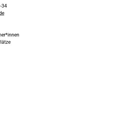
0-34
de
mer*innen
Plätze