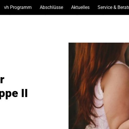
vh Programm
(Unterseiten
Abschlüsse
(Unterseiten
Aktuelles
(Unterseiten
Service & Bera
anzeigen)
anzeigen)
anzeigen)
r
pe II