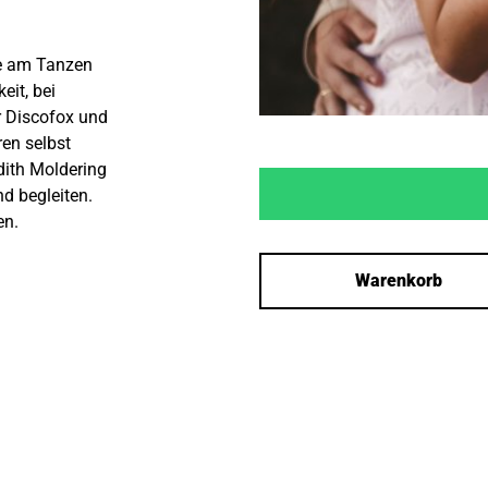
ude am Tanzen
eit, bei
r Discofox und
ren selbst
dith Moldering
d begleiten.
en.
Warenkorb