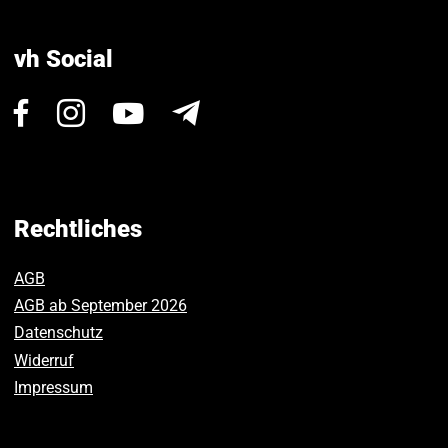
vh Social
Besuchen
Besuchen
Besuchen
Newsletter
Sie
Sie
Sie
uns
uns
uns
auf
auf
auf
Facebook.
Instagram.
Youtube.
Rechtliches
AGB
AGB ab September 2026
Datenschutz
Widerruf
Impressum