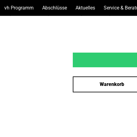
vh Programm
(Unterseiten
Abschlüsse
(Unterseiten
Aktuelles
(Unterseiten
Service & Bera
anzeigen)
anzeigen)
anzeigen)
Warenkorb