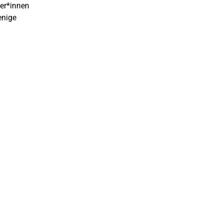
mer*innen
enige