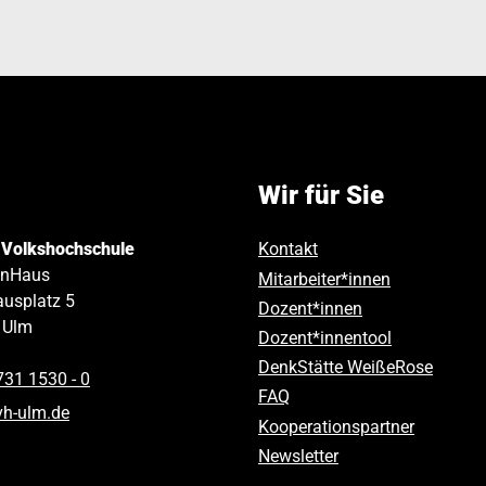
Wir für Sie
 Volkshochschule
Kontakt
inHaus
Mitarbeiter*innen
usplatz 5
Dozent*innen
Ulm
Dozent*innentool
DenkStätte WeißeRose
731 1530 ‑ 0
FAQ
vh-ulm
.
de
Kooperationspartner
Newsletter