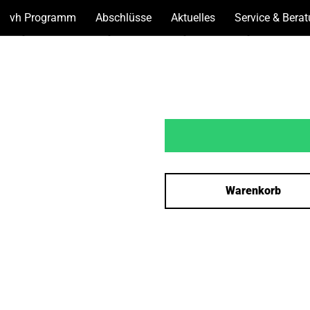
vh Programm
(Unterseiten
Abschlüsse
(Unterseiten
Aktuelles
(Unterseiten
Service & Bera
anzeigen)
anzeigen)
anzeigen)
Warenkorb