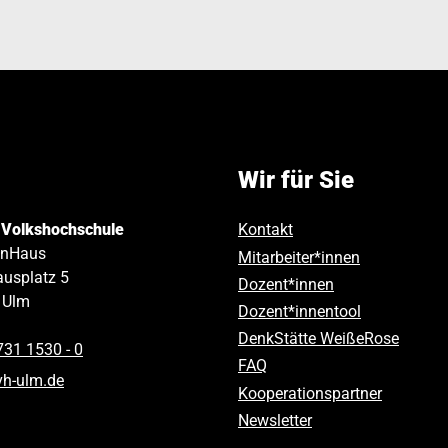
Wir für Sie
 Volkshochschule
Kontakt
inHaus
Mitarbeiter*innen
usplatz 5
Dozent*innen
Ulm
Dozent*innentool
DenkStätte WeißeRose
731 1530 ‑ 0
FAQ
vh-ulm
.
de
Kooperationspartner
Newsletter