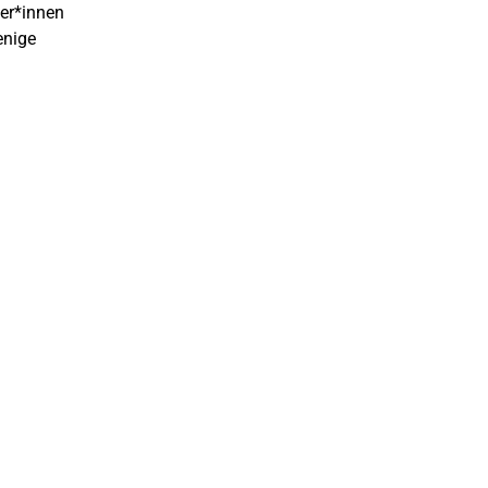
mer*innen
enige