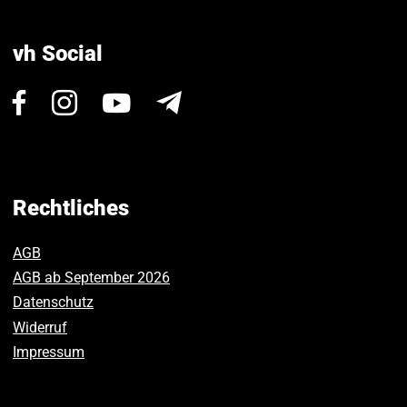
vh Social
Besuchen
Besuchen
Besuchen
Newsletter
Sie
Sie
Sie
uns
uns
uns
auf
auf
auf
Facebook.
Instagram.
Youtube.
Rechtliches
AGB
AGB ab September 2026
Datenschutz
Widerruf
Impressum