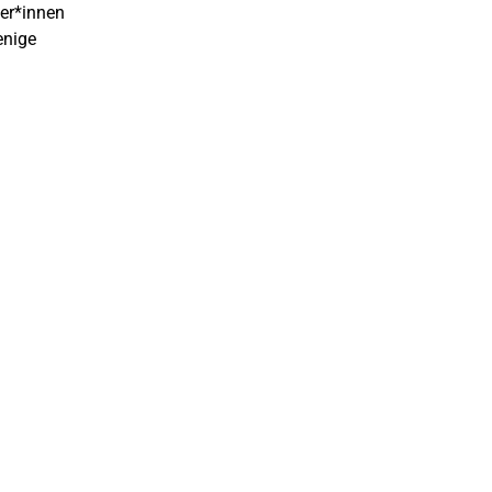
mer*innen
enige