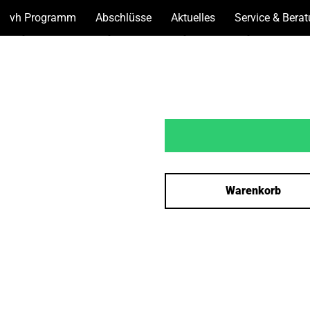
vh Programm
(Unterseiten
Abschlüsse
(Unterseiten
Aktuelles
(Unterseiten
Service & Bera
anzeigen)
anzeigen)
anzeigen)
Warenkorb