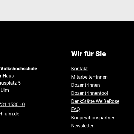
Wir für Sie
 Volkshochschule
Kontakt
inHaus
Mitarbeiter*innen
usplatz 5
Dozent*innen
Ulm
Dozent*innentool
DenkStätte WeißeRose
731 1530 ‑ 0
FAQ
vh-ulm
.
de
Kooperationspartner
Newsletter