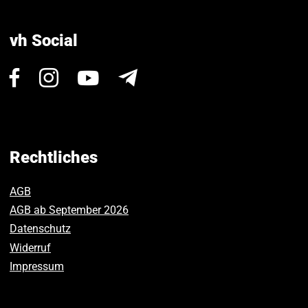
vh Social
Besuchen
Besuchen
Besuchen
Newsletter
Sie
Sie
Sie
uns
uns
uns
auf
auf
auf
Facebook.
Instagram.
Youtube.
Rechtliches
AGB
AGB ab September 2026
Datenschutz
Widerruf
Impressum