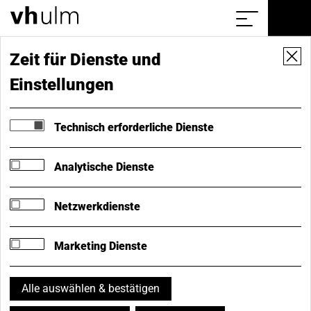
Home
Menü
einblenden/au