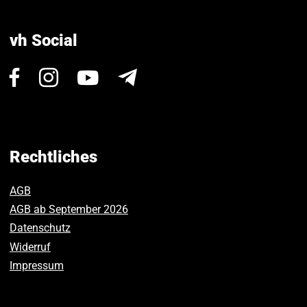
vh Social
Besuchen
Besuchen
Besuchen
Newsletter
Sie
Sie
Sie
uns
uns
uns
auf
auf
auf
Facebook.
Instagram.
Youtube.
Rechtliches
AGB
AGB ab September 2026
Datenschutz
Widerruf
Impressum