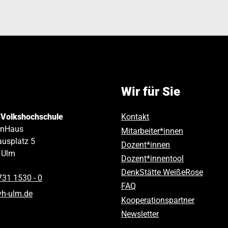
Wir für Sie
 Volkshochschule
Kontakt
inHaus
Mitarbeiter*innen
usplatz 5
Dozent*innen
Ulm
Dozent*innentool
DenkStätte WeißeRose
731 1530 ‑ 0
FAQ
vh-ulm
.
de
Kooperationspartner
Newsletter