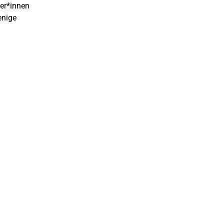
mer*innen
enige