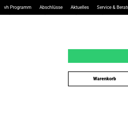
vh Programm
(Unterseiten
Abschlüsse
(Unterseiten
Aktuelles
(Unterseiten
Service & Bera
anzeigen)
anzeigen)
anzeigen)
Warenkorb