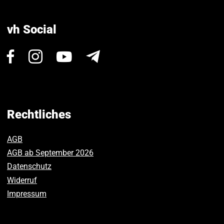
vh Social
Besuchen
Besuchen
Besuchen
Newsletter
Sie
Sie
Sie
uns
uns
uns
auf
auf
auf
Facebook.
Instagram.
Youtube.
Rechtliches
AGB
AGB ab September 2026
Datenschutz
Widerruf
Impressum