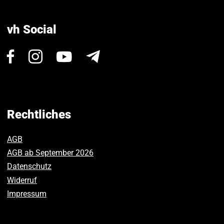
vh Social
Besuchen
Besuchen
Besuchen
Newsletter
Sie
Sie
Sie
uns
uns
uns
auf
auf
auf
Facebook.
Instagram.
Youtube.
Rechtliches
AGB
AGB ab September 2026
Datenschutz
Widerruf
Impressum