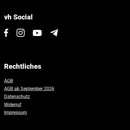
vh Social
Besuchen
Besuchen
Besuchen
Newsletter
Sie
Sie
Sie
uns
uns
uns
auf
auf
auf
Facebook.
Instagram.
Youtube.
Rechtliches
AGB
AGB ab September 2026
Datenschutz
Widerruf
Impressum