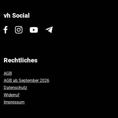
vh Social
Besuchen
Besuchen
Besuchen
Newsletter
Sie
Sie
Sie
uns
uns
uns
auf
auf
auf
Facebook.
Instagram.
Youtube.
Rechtliches
AGB
AGB ab September 2026
Datenschutz
Widerruf
Impressum