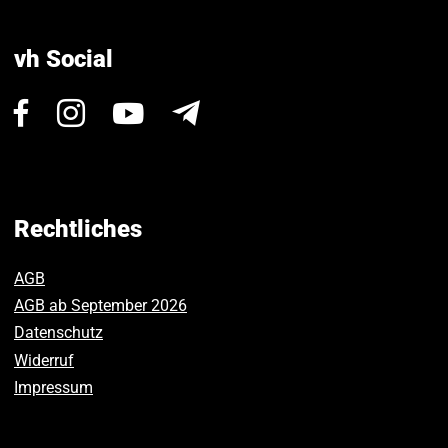
vh Social
Besuchen
Besuchen
Besuchen
Newsletter
Sie
Sie
Sie
uns
uns
uns
auf
auf
auf
Facebook.
Instagram.
Youtube.
Rechtliches
AGB
AGB ab September 2026
Datenschutz
Widerruf
Impressum