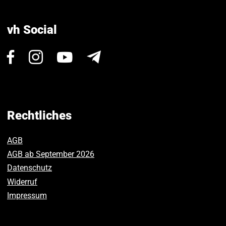
vh Social
Besuchen
Besuchen
Besuchen
Newsletter
Sie
Sie
Sie
uns
uns
uns
auf
auf
auf
Facebook.
Instagram.
Youtube.
Rechtliches
AGB
AGB ab September 2026
Datenschutz
Widerruf
Impressum