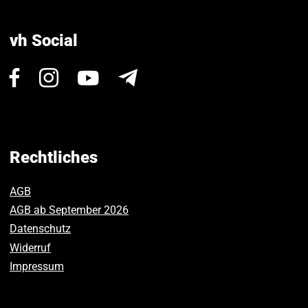
vh Social
Besuchen
Besuchen
Besuchen
Newsletter
Sie
Sie
Sie
uns
uns
uns
auf
auf
auf
Facebook.
Instagram.
Youtube.
Rechtliches
AGB
AGB ab September 2026
Datenschutz
Widerruf
Impressum