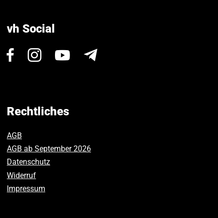
vh Social
Besuchen
Besuchen
Besuchen
Newsletter
Sie
Sie
Sie
uns
uns
uns
auf
auf
auf
Facebook.
Instagram.
Youtube.
Rechtliches
AGB
AGB ab September 2026
Datenschutz
Widerruf
Impressum