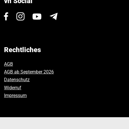
vh Social
Besuchen
Besuchen
Besuchen
Newsletter
Sie
Sie
Sie
uns
uns
uns
auf
auf
auf
Facebook.
Instagram.
Youtube.
Rechtliches
AGB
AGB ab September 2026
Datenschutz
Widerruf
Impressum