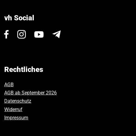
vh Social
Besuchen
Besuchen
Besuchen
Newsletter
Sie
Sie
Sie
uns
uns
uns
auf
auf
auf
Facebook.
Instagram.
Youtube.
Rechtliches
AGB
AGB ab September 2026
Datenschutz
Widerruf
Impressum