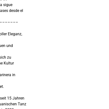
a sigue
lases desde el
–––––––
oller Eleganz,
auen und
sich zu
e Kultur
rinera in
et.
seit 15 Jahren
eruanischen Tanz