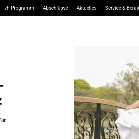
vh Programm
(Unterseiten
Abschlüsse
(Unterseiten
Aktuelles
(Unterseiten
Service & Bera
anzeigen)
anzeigen)
anzeigen)
-
z
Für