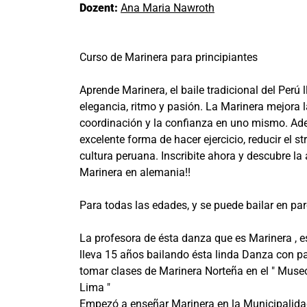
Dozent:
Ana Maria Nawroth
Curso de Marinera para principiantes
Aprende Marinera, el baile tradicional del Perú 
elegancia, ritmo y pasión. La Marinera mejora l
coordinación y la confianza en uno mismo. Ad
excelente forma de hacer ejercicio, reducir el st
cultura peruana. Inscribite ahora y descubre la 
Marinera en alemania!!
Para todas las edades, y se puede bailar en pare
La profesora de ésta danza que es Marinera , e
lleva 15 años bailando ésta linda Danza con 
tomar clases de Marinera Norteña en el " Museo
Lima "
Empezó a enseñar Marinera en la Municipalida