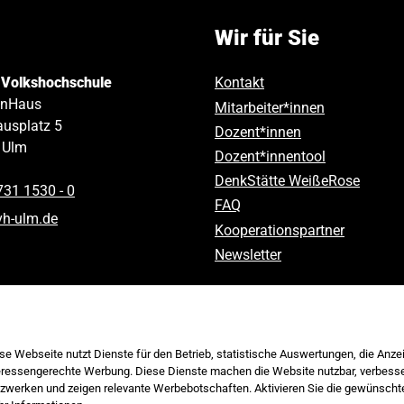
Wir für Sie
 Volkshochschule
Kontakt
inHaus
Mitarbeiter*innen
usplatz 5
Dozent*innen
Ulm
Dozent*innentool
DenkStätte WeißeRose
731 1530 ‑ 0
FAQ
vh-ulm
.
de
Kooperationspartner
Newsletter