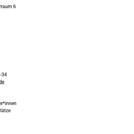
rraum 6
0-34
de
er*innen
Plätze