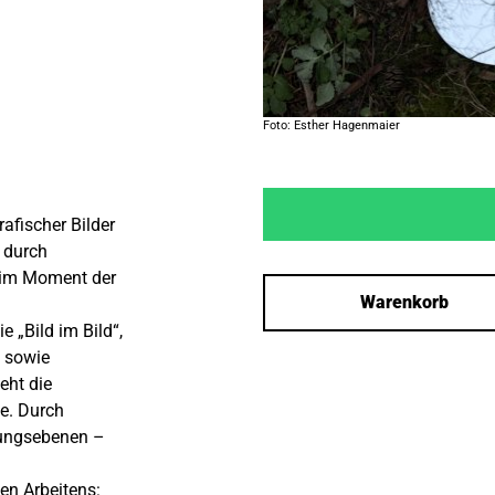
Foto: Esther Hagenmaier
afischer Bilder
 durch
s im Moment der
Warenkorb
 „Bild im Bild“,
, sowie
eht die
ie. Durch
tungsebenen –
en Arbeitens: