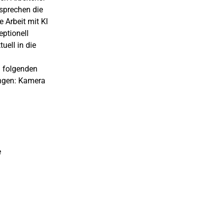
esprechen die
 Arbeit mit KI
eptionell
uell in die
n folgenden
ingen: Kamera
e