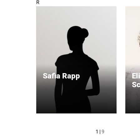
R
Safia Rapp
El
Sc
1
9