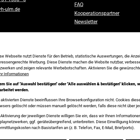
FAQ
vh-ulm
.
de
Kooperationspartner
Newsletter