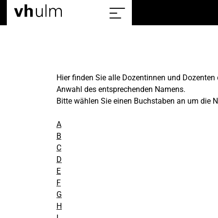
Home
Sitemap
einblenden/ausblenden
Hier finden Sie alle Dozentinnen und Dozenten 
Anwahl des entsprechenden Namens.
Bitte wählen Sie einen Buchstaben an um die
A
B
C
D
E
F
G
H
I