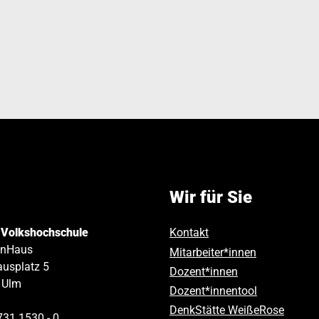
Wir für Sie
 Volkshochschule
Kontakt
inHaus
Mitarbeiter*innen
usplatz 5
Dozent*innen
Ulm
Dozent*innentool
DenkStätte WeißeRose
731 1530 ‑ 0