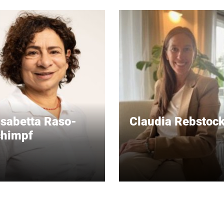
isabetta Raso-
Claudia Rebstoc
himpf