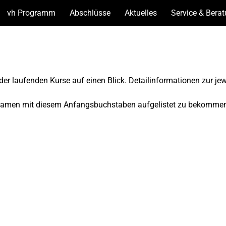
vh Programm
(Unterseiten
Abschlüsse
(Unterseiten
Aktuelles
(Unterseiten
Service & Bera
anzeigen)
anzeigen)
anzeigen)
der laufenden Kurse auf einen Blick. Detailinformationen zur je
 Namen mit diesem Anfangsbuchstaben aufgelistet zu bekomme