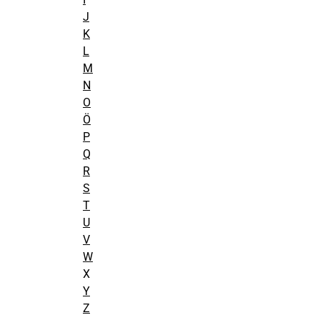
J
K
L
M
N
O
Ö
P
Q
R
S
T
U
V
W
X
Y
Z