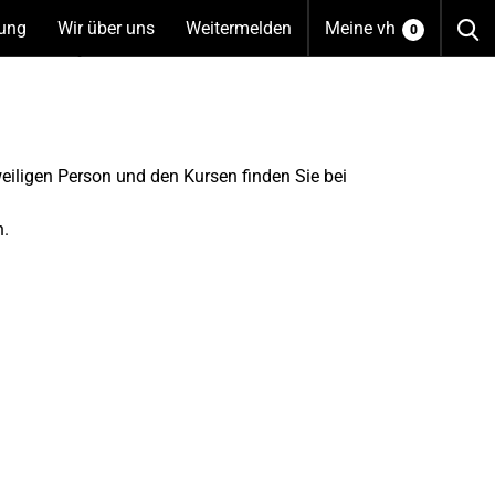
S
tung
(Unterseiten
Wir über uns
(Unterseiten
Weitermelden
Meine vh
0
anzeigen)
anzeigen)
weiligen Person und den Kursen finden Sie bei
n.