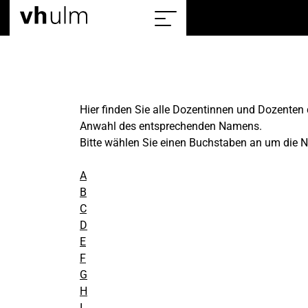
Home
Sitemap
einblenden/ausblenden
Hier finden Sie alle Dozentinnen und Dozenten 
Anwahl des entsprechenden Namens.
Bitte wählen Sie einen Buchstaben an um die
A
B
C
D
E
F
G
H
I