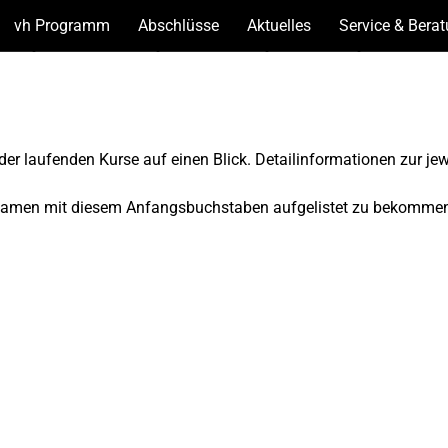
vh Programm
(Unterseiten
Abschlüsse
(Unterseiten
Aktuelles
(Unterseiten
Service & Bera
anzeigen)
anzeigen)
anzeigen)
der laufenden Kurse auf einen Blick. Detailinformationen zur je
 Namen mit diesem Anfangsbuchstaben aufgelistet zu bekomme