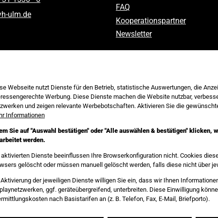
FAQ
vh-ulm
.
de
Kooperationspartner
Newsletter