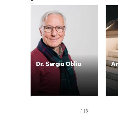
O
Dr. Sergio Oblio
Ar
1
3