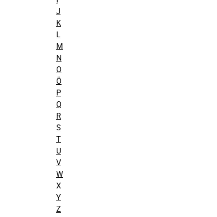
J
K
L
M
N
O
Ö
P
Q
R
S
T
U
V
W
X
Y
Z