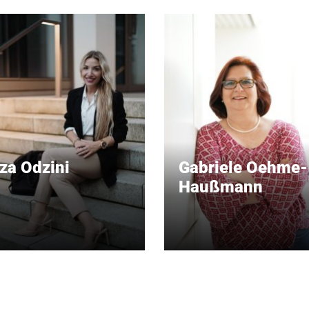
za Odzini
Gabriele Oehme-
Haußmann