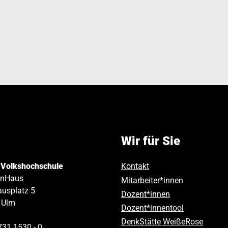
Wir für Sie
 Volkshochschule
Kontakt
inHaus
Mitarbeiter*innen
usplatz 5
Dozent*innen
Ulm
Dozent*innentool
DenkStätte WeißeRose
731 1530 ‑ 0