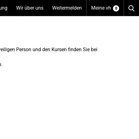
S
tung
(Unterseiten
Wir über uns
(Unterseiten
Weitermelden
Meine vh
0
anzeigen)
anzeigen)
weiligen Person und den Kursen finden Sie bei
n.