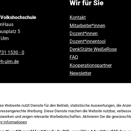
Wir für Sie
 Volkshochschule
Kontakt
inHaus
Mitarbeiter*innen
usplatz 5
Dozent*innen
Ulm
Dozent*innentool
DenkStätte WeißeRose
731 1530 ‑ 0
FAQ
vh-ulm
.
de
Kooperationspartner
Newsletter