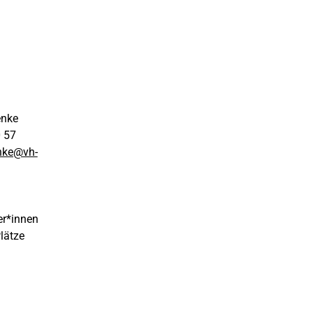
enke
0 57
nke@vh-
er*innen
Plätze