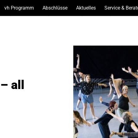
vh Programm
(Unterseiten
Abschlüsse
(Unterseiten
Aktuelles
(Unterseiten
Service & Bera
anzeigen)
anzeigen)
anzeigen)
– all