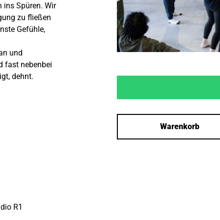
 ins Spüren. Wir
gung zu fließen
enste Gefühle,
lan und
d fast nebenbei
igt, dehnt.
Warenkorb
dio R1