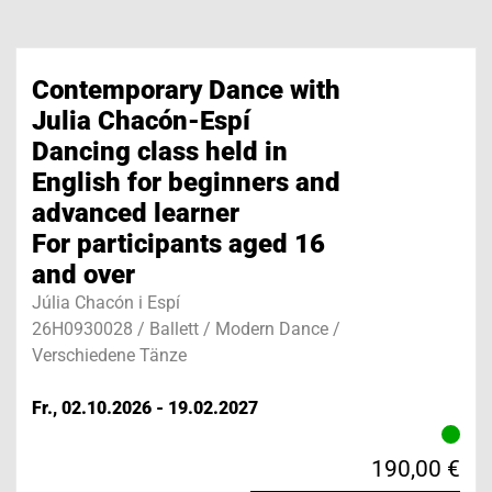
Contemporary Dance with
Julia Chacón-Espí
Dancing class held in
English for beginners and
advanced learner
For participants aged 16
and over
Júlia Chacón i Espí
26H0930028 / Ballett / Modern Dance /
Verschiedene Tänze
Fr., 02.10.2026 - 19.02.2027
190,00 €